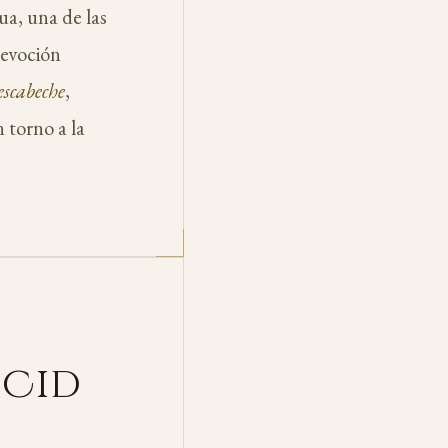
ua, una de las
devoción
escabeche
,
n torno a la
 Cid