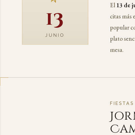
El
13 de j
13
citas más 
popular c
JUNIO
plato senci
mesa.
FIESTAS
Jor
Ca