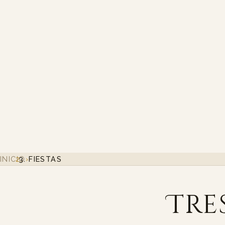
INICIO
›
FIESTAS
Tre