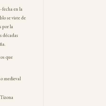
fecha en la
lo se viste de
 por la
es décadas
ña.
tos que
o medieval
 Tizona