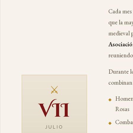
Cada mes d
que la may
medieval p
Asociació
reuniendo 
Durante lo
combinan h
⚔
Homena
VII
Rosas
Combat
JULIO